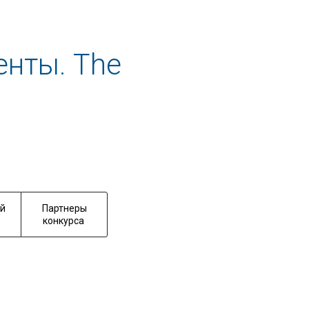
нты. The
й
Партнеры
конкурса