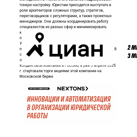
тонкую настройку. Юристам приходится выступать в
роли архитекторов сложных структур, стратегов,
переговорщиков с регуляторами, а также проектных
менеджеров. Они должны координировать работу
специалистов из разных сфер и минимизировать
комплексные риски на протяжении длительного
процесса.
Успешный кейс ЦИАН демонстрирует
профессионализм юридической команды компании. В
сентябре 2024 г. юристы ЦИАН успешно завершили
один из важных этапов реструктуризации — переезд
холдинговой компании в Россию, а уже 3 апреля 2025
г. стартовали торги акциями этой компании на
Московской бирже.
Чтобы наглядно показать сложность и скорость
проекта, требующего максимальной концентрации,
юристы ЦИАН использовали спортивную аналогию с
гонками. Главный приз — звон колокола по поводу
старта торгов в котировальном списке I уровня.
Презентуя свой проект, команда представила всех его
участников, раздав спортивные роли главных судей,
хронометристов, механиков и прочих, попутно отметив
не только проделанную работу по выстраиванию