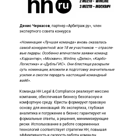
Денис Черкасов
, партнер «Арбитраж.ру», член
экспертного совета конкурса
«Номинация «Лучшая команда» вновь оказа­лась
самой конкурентной: все 18 ее участников — отрас­ле­
вые лидеры. Особенно впечатлили заявки команд
«Хэдхантер», «Москвич», Winline, «Делко», «Карбо-
Логистика» и «ДубльГИС». Они блестяще раскрыли
суть номинации, вложили в подготовку значительные
усилия и смогли передать настоящий командный
вайб».
Команда HH Legal & Compliance реали­зует миссию
компании, обеспечивая бизнесу безопасную и
комфортную среду. Юристы формируют правовую
основу для инноваций. Их экспертиза, глубокая
аналитика и погружение в бизнес гарантируют не
формальные ответы, а решения, минимизирующие
риски. Использование в работе современных
технологий соответствует стратегии HH, повышая
эффективность и скорость работы команды.