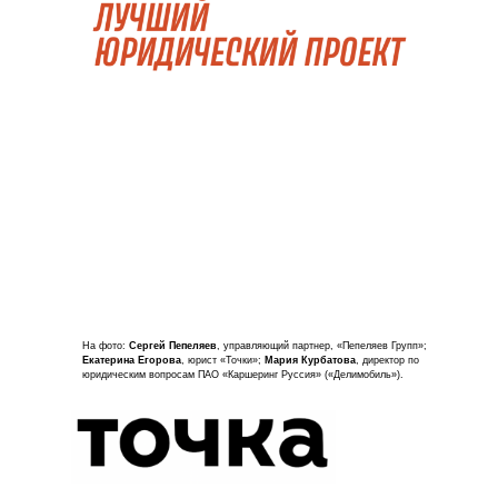
На фото:
Сергей Пепеляев
, управляющий партнер, «Пепеляев Групп»;
Екатерина Егорова
, юрист «Точки»;
Мария Курбатова
, директор по
юридическим вопросам ПАО «Каршеринг Руссия» («Делимобиль»).