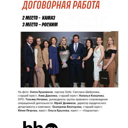
На фото:
Антон Красников
, партнер Sotbi; Светлана Шабронова,
старший юрист;
Анна Дзасеева
, старший юрист;
Наталья Ковалева
,
DPO;
Татьяна Нечаева
, руководитель группы правового сопровождения
операционной деятельности;
Юрий Донников
, директор юридического
департамента и комплаенс;
Екатерина Викторова
, старший юрист;
Юлия Петрова
, юрист;
Ольга Крылова
, юрист — «Хедхантер».