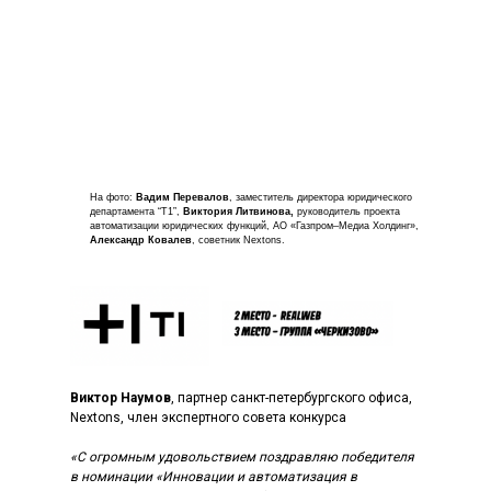
корпоративного управления, отвечающего высоким
стандартам, но и параллельные проекты и текущую
работу.
Команда проекта включала:
главного тренера — Валерию Богуславскую,
директора по юридическим вопросам;
штурмана — Валерию Былкову, руководителя
направления корпоративного права;
пилота — Анну Булахову, старшего юриста
На фото:
Вадим Перевалов
, заместитель директора юридического
департамента “Т1”,
Виктория Литвинова,
руководитель проекта
направления корпоративного права.
автоматизации юридических функций, АО «Газпром–Медиа Холдинг»,
Александр Ковалев
, советник Nextons.
Виктор Наумов
, партнер санкт-петербургского офиса,
Nextons, член экспертного совета конкурса
«С огромным удовольствием поздравляю победителя
в номинации «Инновации и автоматизация в