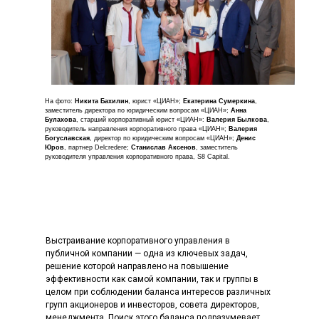
На фото:
Никита Бахилин
, юрист «ЦИАН»;
Екатерина Сумеркина
,
заместитель директора по юридическим вопросам «ЦИАН»;
Анна
Булахова
, старший корпоративный юрист «ЦИАН»:
Валерия Былкова
,
руководитель направления корпоративного права «ЦИАН»;
Валерия
Богуславская
, директор по юридическим вопросам «ЦИАН»;
Денис
Юров
, партнер Delcredere;
Станислав Аксенов
, заместитель
руководителя управления корпоративного права, S8 Capital.
Выстраивание корпоративного управления в
публичной компании — одна из ключевых задач,
решение которой направлено на повышение
эффективности как самой компании, так и группы в
целом при соблюдении баланса интересов различных
групп акционеров и инвесторов, совета директоров,
менеджмента. Поиск этого баланса подразумевает