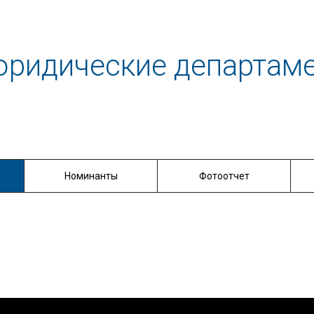
ридические департам
Номинанты
Фотоотчет