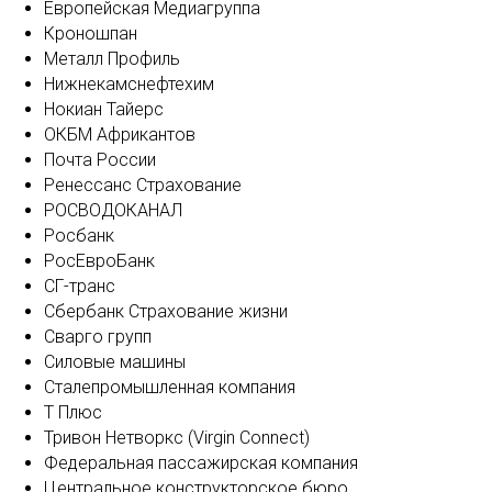
Европейская Медиагруппа
Кроношпан
Металл Профиль
Нижнекамснефтехим
Нокиан Тайерс
ОКБМ Африкантов
Почта России
Ренессанс Страхование
РОСВОДОКАНАЛ
Росбанк
РосЕвроБанк
СГ-транс
Сбербанк Страхование жизни
Сварго групп
Силовые машины
Сталепромышленная компания
Т Плюс
Тривон Нетворкс (Virgin Connect)
Федеральная пассажирская компания
Центральное конструкторское бюро