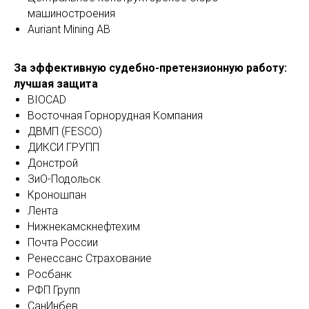
машиностроения
Auriant Mining AB
За эффективную судебно-претензионную работу:
лучшая защита
BIOCAD
Восточная Горнорудная Компания
ДВМП (FESCO)
ДИКСИ ГРУПП
Донстрой
ЗиО-Подольск
Кроношпан
Лента
Нижнекамскнефтехим
Почта России
Ренессанс Страхование
Росбанк
РФП Групп
СанИнбев