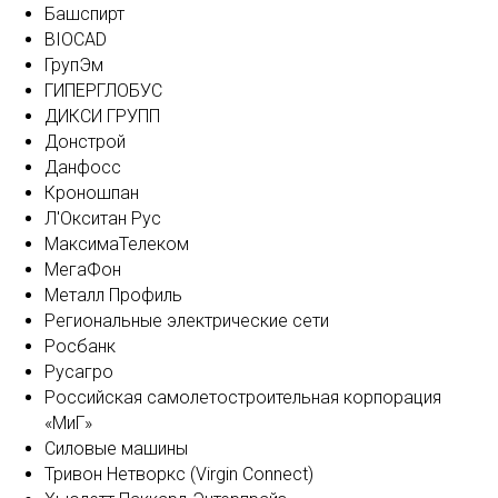
Башспирт
BIOCAD
ГрупЭм
ГИПЕРГЛОБУС
ДИКСИ ГРУПП
Донстрой
Данфосс
Кроношпан
Л'Окситан Рус
МаксимаТелеком
МегаФон
Металл Профиль
Региональные электрические сети
Росбанк
Русагро
Российская самолетостроительная корпорация
«МиГ»
Силовые машины
Тривон Нетворкс (Virgin Connect)