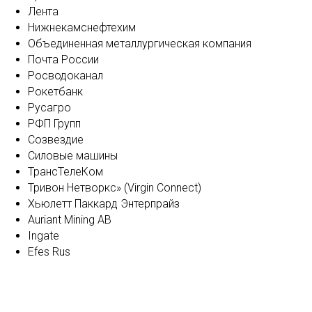
Лента
Нижнекамснефтехим
Объединенная металлургическая компания
Почта России
Росводоканал
Рокетбанк
Русагро
РФП Групп
Созвездие
Силовые машины
ТрансТелеКом
Тривон Нетворкс» (Virgin Connect)
Хьюлетт Паккард Энтерпрайз
Auriant Mining AB
Ingate
Efes Rus