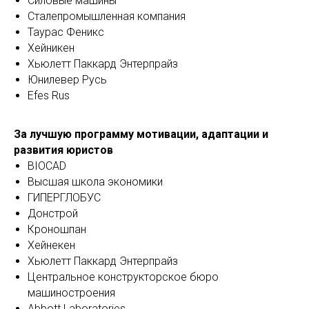
Силовые машины
Сталепромышленная компания
Таурас Феникс
Хейникен
Хьюлетт Паккард Энтерпрайз
Юнилевер Русь
Efes Rus
За лучшую программу мотивации, адаптации и
развития юристов
BIOCAD
Высшая школа экономики
ГИПЕРГЛОБУС
Донстрой
Кроношпан
Хейнекен
Хьюлетт Паккард Энтерпрайз
Центральное конструкторское бюро
машиностроения
Abbott Laboratories