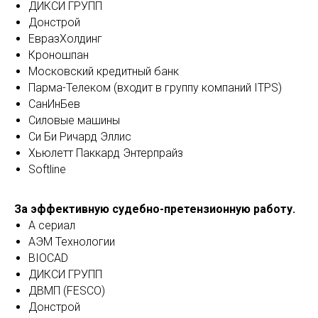
ДИКСИ ГРУПП
Донстрой
ЕвразХолдинг
Кроношпан
Московский кредитный банк
Парма-Телеком (входит в группу компаний ITPS)
СанИнБев
Силовые машины
Си Би Ричард Эллис
Хьюлетт Паккард Энтерпрайз
Softline
За эффективную судебно-претензионную работу.
А сериал
АЭМ Технологии
BIOCAD
ДИКСИ ГРУПП
ДВМП (FESCO)
Донстрой