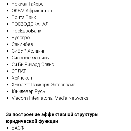
Нокиан Тайерс
ОКБМ Африкантов
Почта Банк
РОСВОДОКАНАЛ
РосЕвроБанк
Русагро
СанИнбев
СИБУР Холдинг
Силовые машины
Си Би Ричард Эллис
СПЛАТ
Хейнекен
Хьюлетт Паккард Энтерпрайз
Юнилевер Русь
Viacom Internatonal Media Networks
За построение эффективной структуры
юридической функции
БАСФ