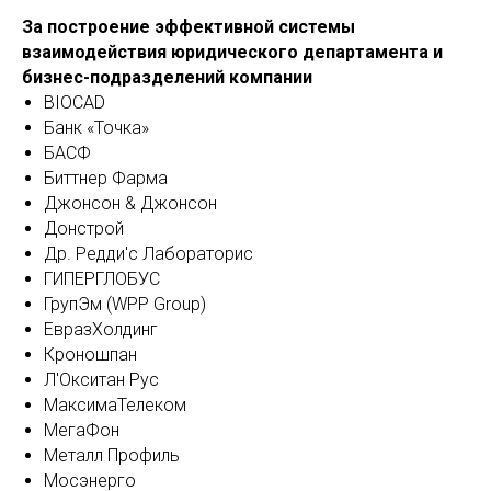
За построение эффективной системы
взаимодействия юридического департамента и
бизнес-подразделений компании
BIOCAD
Банк «Точка»
БАСФ
Биттнер Фарма
Джонсон & Джонсон
Донстрой
Др. Редди'с Лабораторис
ГИПЕРГЛОБУС
ГрупЭм (WPP Group)
ЕвразХолдинг
Кроношпан
Л'Окситан Рус
МаксимаТелеком
МегаФон
Металл Профиль
Мосэнерго