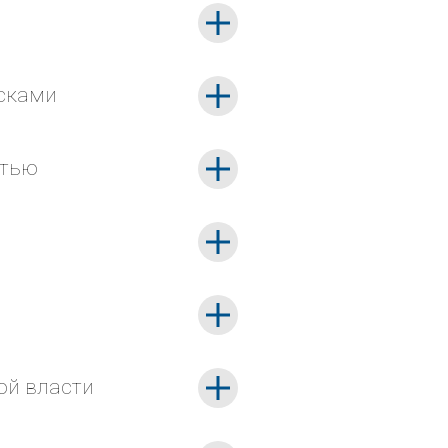
сками
стью
ой власти