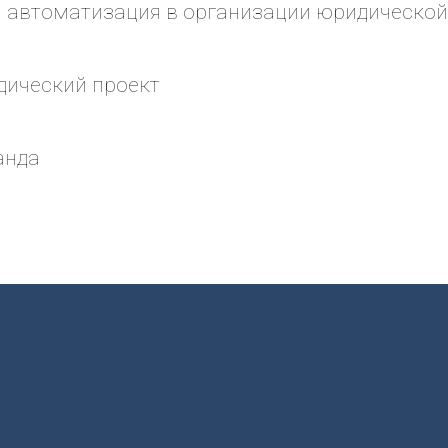
 автоматизация в организации юридическо
ический проект
анда